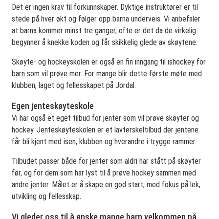
Det er ingen krav til forkunnskaper. Dyktige instruktører er til
stede på hver økt og følger opp barna underveis. Vi anbefaler
at barna kommer minst tre ganger, ofte er det da de virkelig
begynner å knekke koden og får skikkelig glede av skøytene.
Skøyte- og hockeyskolen er også en fin inngang til ishockey for
barn som vil prøve mer. For mange blir dette første møte med
klubben, laget og fellesskapet på Jordal.
Egen jenteskøyteskole
Vi har også et eget tilbud for jenter som vil prøve skøyter og
hockey. Jenteskøyteskolen er et lavterskeltilbud der jentene
får bli kjent med isen, klubben og hverandre i trygge rammer.
Tilbudet passer både for jenter som aldri har stått på skøyter
før, og for dem som har lyst til å prøve hockey sammen med
andre jenter. Målet er å skape en god start, med fokus på lek,
utvikling og fellesskap.
Vi gleder oss til å ønske mange barn velkommen på